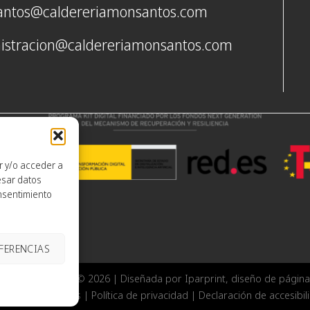
ntos@caldereriamonsantos.com
istracion@caldereriamonsantos.com
r y/o acceder a
esar datos
nsentimiento
EFERENCIAS
rería Monsantos
© 2026 | Diseñada por
Iparprint
,
diseño de págin
Política de cookies
|
Política de privacidad
|
Declaración de accesibil