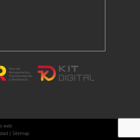
as web
idad
|
Sitemap