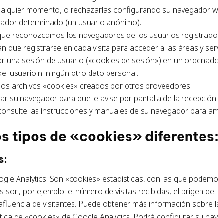
cualquier momento, o rechazarlas configurando su navegador w
ador determinado (un usuario anónimo).
le que reconozcamos los navegadores de los usuarios registrad
n que registrarse en cada visita para acceder a las áreas y ser
car una sesión de usuario («cookies de sesión») en un ordenado
el usuario ni ningún otro dato personal.
 los archivos «cookies» creados por otros proveedores.
urar su navegador para que le avise por pantalla de la recepción
 consulte las instrucciones y manuales de su navegador para am
os tipos de «cookies» diferentes
s:
oogle Analytics. Son «cookies» estadísticas, con las que podem
son, por ejemplo: el número de visitas recibidas, el origen de las
fluencia de visitantes. Puede obtener más información sobre la
Política de «cookies» de Google Analytics. Podrá configurar su n