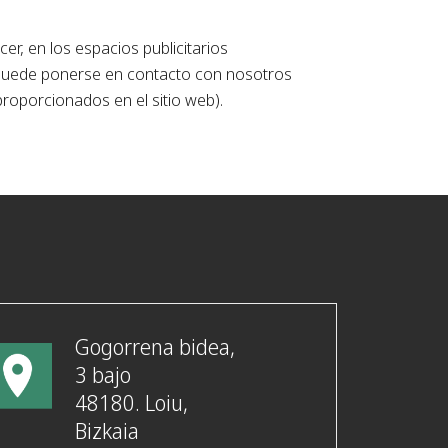
r, en los espacios publicitarios
», puede ponerse en contacto con nosotros
proporcionados en el sitio web).
Gogorrena bidea,
3 bajo
48180. Loiu,
Bizkaia