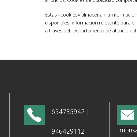
Estas «cookies» almacenan la información
disponibles, información relevante para e
a través del: Departamento de atención al 
654735942 |
monsa
946429112