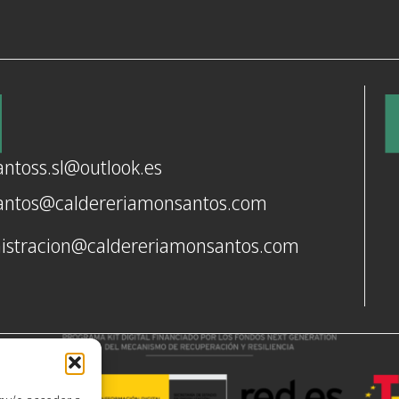
ntoss.sl@outlook.es
ntos@caldereriamonsantos.com
istracion@caldereriamonsantos.com