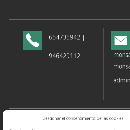
654735942 |
monsa
946429112
monsa
admin
Gestionar el consentimiento de las cookies