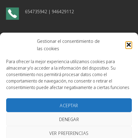
654735942 | 946429112
monsantoss.sl@outlook.es
monsantos@caldereriamonsantos.com
Gestionar el consentimiento de
las cookies
administracion@caldereriamonsantos.com
Para ofrecer la mejor experiencia utilizamos cookies para
almacenar y/o acceder a la información del dispositivo. Su
Gogorrena bidea, 3 bajo
48180. Loiu, Bizkaia
consentimiento nos permitirá procesar datos como el
comportamiento de navegación, no consentir o retirar el
consentimiento puede afectar negativamente a ciertas funciones
ACEPTAR
DENEGAR
Calderería Monsantos
© 2026 | Diseñada por
Iparprint
,
diseño
VER PREFERENCIAS
de páginas web