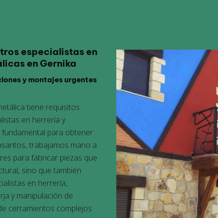
ros especialistas en
álicas en Gernika
ciones y montajes urgentes
tálica tiene requisitos
listas en herrería y
 fundamental para obtener
nsantos, trabajamos mano a
res para fabricar piezas que
tural, sino que también
ialistas en herrería
,
rja y manipulación de
sde cerramientos complejos