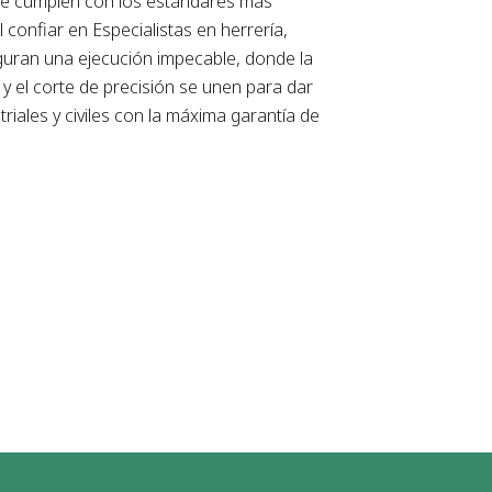
ue cumplen con los estándares más
Al confiar en
Especialistas en herrería
,
guran una ejecución impecable, donde la
y el corte de precisión se unen para dar
triales y civiles con la máxima garantía de