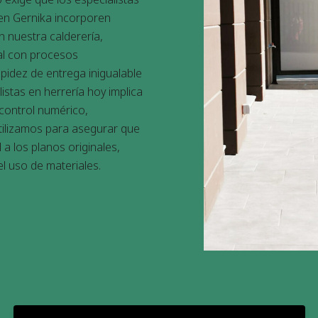
 en Gernika
incorporen
n nuestra calderería,
al con procesos
pidez de entrega inigualable
listas en herrería
hoy implica
 control numérico,
ilizamos para asegurar que
 a los planos originales,
l uso de materiales.