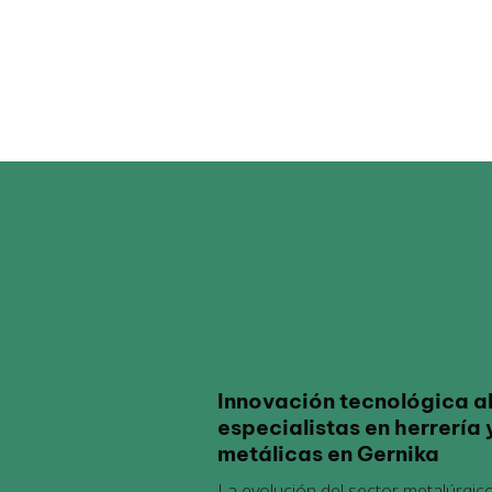
Innovación tecnológica al
especialistas en herrería 
metálicas en Gernika
La evolución del sector metalúrgic