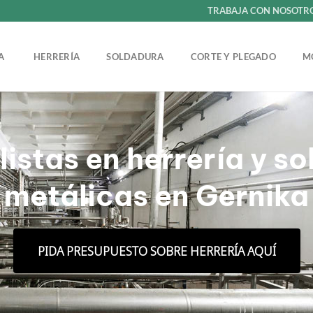
TRABAJA CON NOSOTR
ÍA
HERRERÍA
SOLDADURA
CORTE Y PLEGADO
M
istas en herrería y s
metálicas en Gernika
PIDA PRESUPUESTO SOBRE HERRERÍA AQUÍ