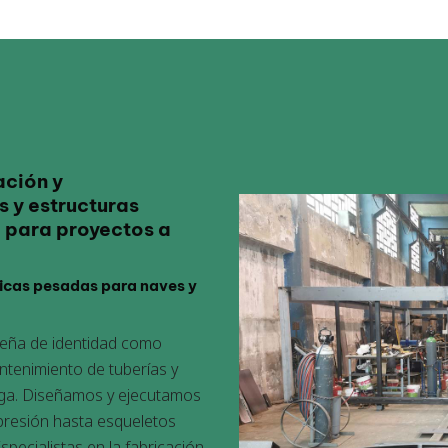
ación y
 y estructuras
a para proyectos a
licas pesadas para naves y
 seña de identidad como
antenimiento de tuberías y
iaga. Diseñamos y ejecutamos
presión hasta esqueletos
pecialistas en la fabricación