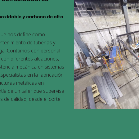
noxidable y carbono de alta
 que nos define como
antenimiento de tuberías y
iaga. Contamos con personal
 con diferentes aleaciones,
stencia mecánica en sistemas
Especialistas en la fabricación
ucturas metálicas en
tía de un taller que supervisa
es de calidad, desde el corte
.