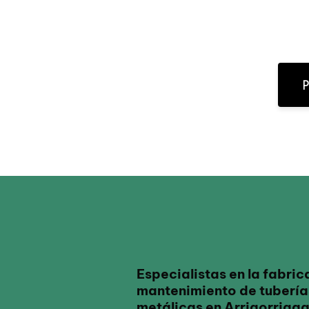
P
Especialistas en la fabric
mantenimiento de tuberías
metálicas en Arrigorriag