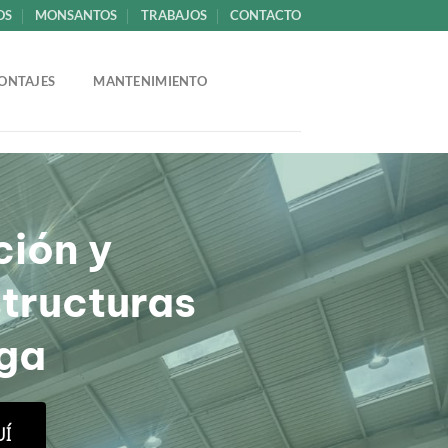
OS
MONSANTOS
TRABAJOS
CONTACTO
ONTAJES
MANTENIMIENTO
ción y
structuras
aga
UÍ