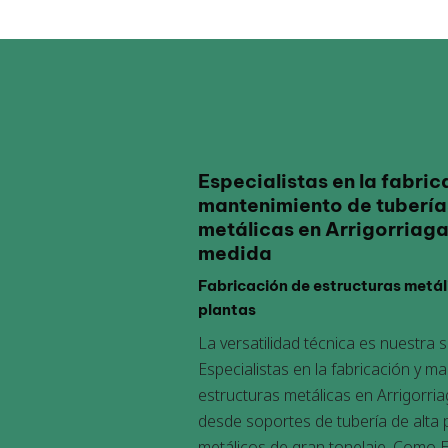
Especialistas en la fabric
mantenimiento de tuberías
metálicas en Arrigorriag
medida
Fabricación de estructuras metá
plantas
La versatilidad técnica es nuestra
Especialistas en la fabricación y m
estructuras metálicas en Arrigorr
desde soportes de tubería de alta 
metálicos de gran tonelaje. Como Es