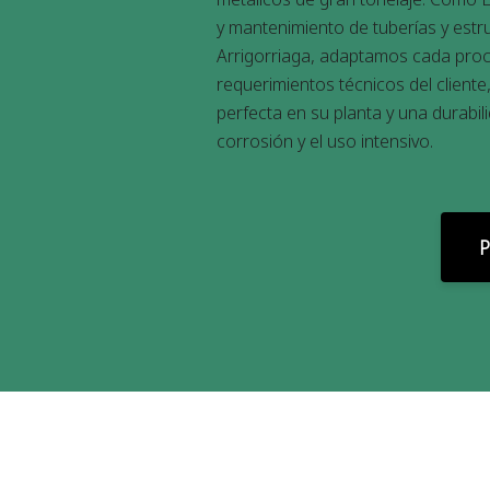
y mantenimiento de tuberías y estr
Arrigorriaga, adaptamos cada proc
requerimientos técnicos del client
perfecta en su planta y una durabili
corrosión y el uso intensivo.
P