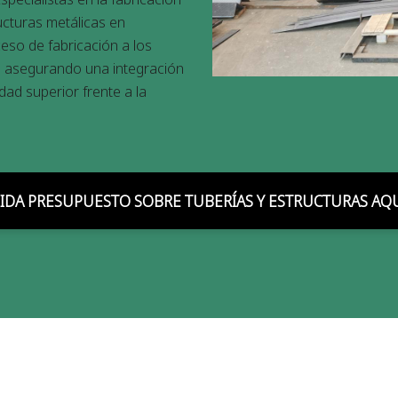
ucturas metálicas en
eso de fabricación a los
e, asegurando una integración
dad superior frente a la
IDA PRESUPUESTO SOBRE TUBERÍAS Y ESTRUCTURAS AQ