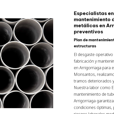
Especialistas en
mantenimiento d
metálicas en Arr
preventivos
Plan de mantenimiento
estructuras
El desgaste operativo 
fabricación y mantenim
en Arrigorriaga para 
Monsantos, realizamos
tramos deteriorados y 
Nuestra labor como Esp
mantenimiento de tube
Arrigorriaga garantiz
condiciones óptimas, 
riesgos laborales med