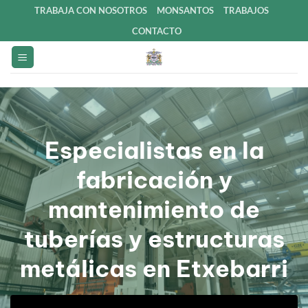
Saltar
TRABAJA CON NOSOTROS
MONSANTOS
TRABAJOS
al
CONTACTO
contenido
Especialistas en la
fabricación y
mantenimiento de
tuberías y estructuras
metálicas en Etxebarri