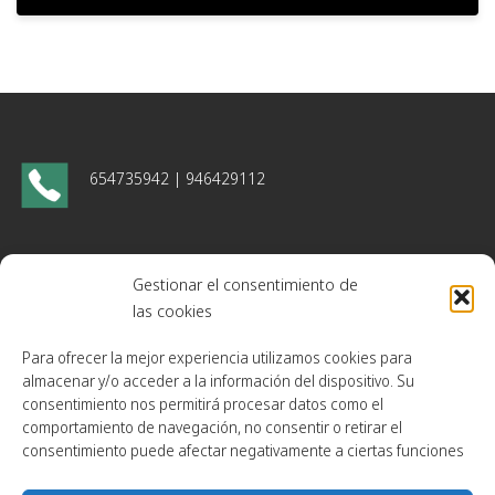
654735942 | 946429112
monsantoss.sl@outlook.es
monsantos@caldereriamonsantos.com
Gestionar el consentimiento de
las cookies
administracion@caldereriamonsantos.com
Para ofrecer la mejor experiencia utilizamos cookies para
almacenar y/o acceder a la información del dispositivo. Su
Gogorrena bidea, 3 bajo
48180. Loiu, Bizkaia
consentimiento nos permitirá procesar datos como el
comportamiento de navegación, no consentir o retirar el
consentimiento puede afectar negativamente a ciertas funciones