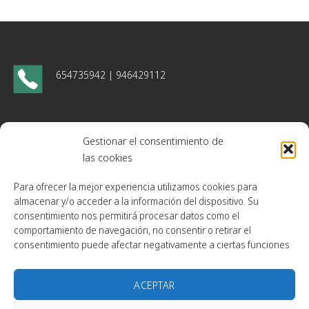
654735942 | 946429112
monsantoss.sl@outlook.es
monsantos@caldereriamonsantos.com
Gestionar el consentimiento de
las cookies
administracion@caldereriamonsantos.com
Para ofrecer la mejor experiencia utilizamos cookies para
almacenar y/o acceder a la información del dispositivo. Su
Gogorrena bidea, 3 bajo
48180. Loiu, Bizkaia
consentimiento nos permitirá procesar datos como el
comportamiento de navegación, no consentir o retirar el
consentimiento puede afectar negativamente a ciertas funciones
ACEPTAR