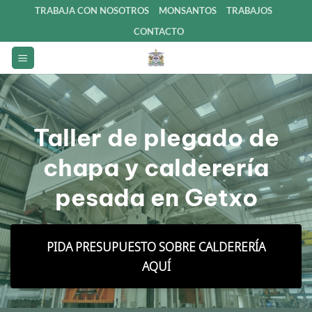
Saltar
TRABAJA CON NOSOTROS
MONSANTOS
TRABAJOS
al
CONTACTO
contenido
Taller de plegado de
chapa y calderería
pesada en Getxo
PIDA PRESUPUESTO SOBRE CALDERERÍA
AQUÍ