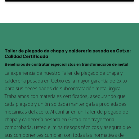
Taller de plegado de chapa y calderería pesada en Getxo:
Calidad Certificada
Beneficios de contratar especialistas en transformación de metal
La experiencia de nuestro Taller de plegado de chapa y
calderería pesada en Getxo es la mayor garantía de éxito
para sus necesidades de subcontratación metalúrgica.
Trabajamos con materiales certificados, asegurando que
cada plegado y unión soldada mantenga las propiedades
mecánicas del acero. Al confiar en un Taller de plegado de
chapa y calderería pesada en Getxo con trayectoria
comprobada, usted elimina riesgos técnicos y asegura que
sus componentes cumplan con todas las normativas de