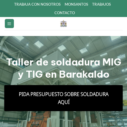
Saltar
TRABAJA CON NOSOTROS
MONSANTOS
TRABAJOS
al
CONTACTO
contenido
Taller de soldadura MIG
y TIG en Barakaldo
PIDA PRESUPUESTO SOBRE SOLDADURA
AQUÍ