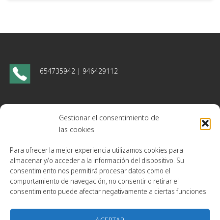
654735942 | 946429112
monsantoss.sl@outlook.es
monsantos@caldereriamonsantos.com
Gestionar el consentimiento de
las cookies
administracion@caldereriamonsantos.com
Para ofrecer la mejor experiencia utilizamos cookies para
almacenar y/o acceder a la información del dispositivo. Su
Gogorrena bidea, 3 bajo
48180. Loiu, Bizkaia
consentimiento nos permitirá procesar datos como el
comportamiento de navegación, no consentir o retirar el
consentimiento puede afectar negativamente a ciertas funciones
ACEPTAR