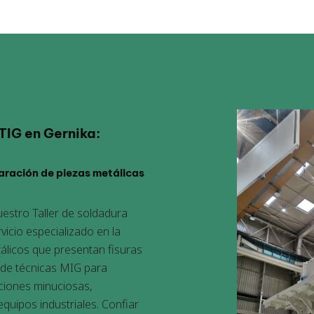
TIG en Gernika:
aración de piezas metálicas
uestro Taller de soldadura
vicio especializado en la
licos que presentan fisuras
 de técnicas MIG para
ciones minuciosas,
quipos industriales. Confiar