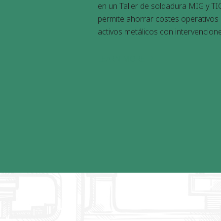
en un Taller de soldadura MIG y TI
permite ahorrar costes operativos a
activos metálicos con intervencion
LEARN MORE