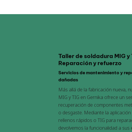
Taller de soldadura MIG y 
Reparación y refuerzo
Servicios de mantenimiento y rep
dañadas
Más allá de la fabricación nueva, n
MIG y TIG en Gernika ofrece un ser
recuperación de componentes metá
o desgaste. Mediante la aplicación
rellenos rápidos o TIG para repara
devolvemos la funcionalidad a sus e