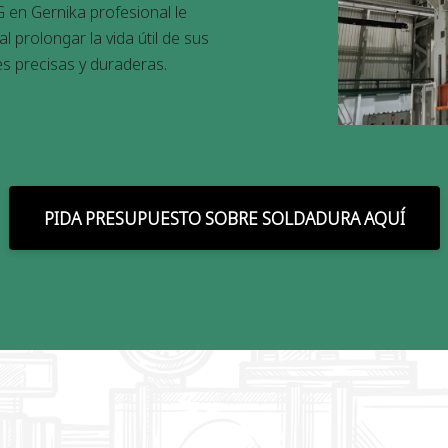
G en Gernika profesional le
l prolongar la vida útil de sus
es precisas y duraderas.
PIDA PRESUPUESTO SOBRE SOLDADURA AQUÍ